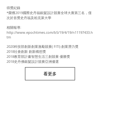
得獎紀錄
*榮獲2019國際史丹福銀髮設計競賽全球大賽第三名，僅
次於首獎史丹福及柏克萊大學
相關報導:
http://www.epochtimes.com/b5/19/4/19/n11197433.h
tm
2020科技部創新創業激勵競賽( FITI) 創業潛力獎
2018社會創新 創新構想獎
2018教育部計畫智慧生活三創競賽 優勝獎
2018史丹佛銀髮設計競賽亞洲優選
看更多