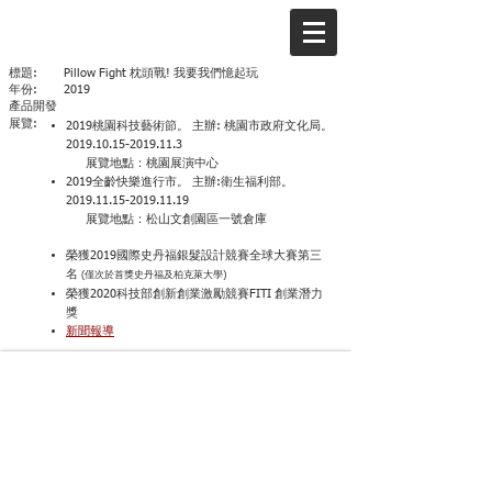
標題:
Pillow Fight 枕頭戰! 我要我們憶起玩
年份:
2019
​產品開發
展覽:
2019桃園科技藝術節。 主辦: 桃園市政府文化局。
2019.10.15-2019.11.3
展覽地點：桃園展演中心
2019全齡快樂進行市。 主辦:衛生福利部。
2019.11.15-2019.11.19
展覽地點：松山文創園區一號倉庫
榮獲2019國際史丹福銀髮設計競賽全球大賽第三
名
(僅次於首獎史丹福及柏克萊大學)
​​榮獲2020科技部創新創業激勵競賽FITI 創業潛力
獎
新聞報導