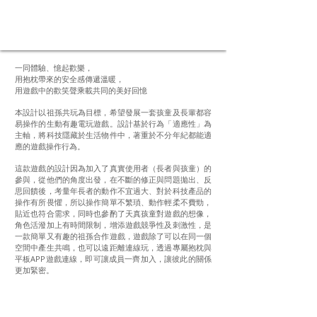
一同體驗、憶起歡樂，
用抱枕帶來的安全感傳遞溫暖，
用遊戲中的歡笑聲乘載共同的美好回憶
本設計以祖孫共玩為目標，希望發展一套孩童及長輩都容
易操作的生動有趣電玩遊戲。設計基於行為「適應性」為
主軸，將科技隱藏於生活物件中，著重於不分年紀都能適
應的遊戲操作行為。
這款遊戲的設計因為加入了真實使用者（長者與孩童）的
參與，從他們的角度出發，在不斷的修正與問題拋出、反
思回饋後，考量年長者的動作不宜過大、對於科技產品的
操作有所畏懼，所以操作簡單不繁瑣、動作輕柔不費勁，
貼近也符合需求，同時也參酌了天真孩童對遊戲的想像，
角色活潑加上有時間限制，增添遊戲競爭性及刺激性，是
一款簡單又有趣的祖孫合作遊戲，遊戲除了可以在同一個
空間中產生共鳴，也可以遠距離連線玩，透過專屬抱枕與
平板APP遊戲連線，即可讓成員一齊加入，讓彼此的關係
更加緊密。